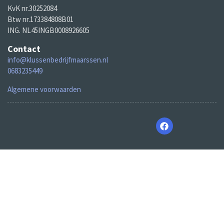
KvK nr.30252084
Btw nr.173384808B01
ING. NL45INGB0008926605
Contact
info@klussenbedrijfmaarssen.nl
0683235449
Algemene voorwaarden